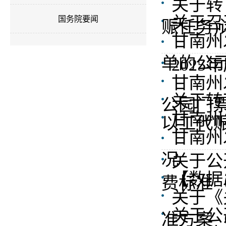
关于转
关于召
国务院要闻
赈任务)
甘南州
单的公
202
甘南州
关于转
公园门票
甘南州
以工代
甘南州
况
关于公
【数据
费标准（
关于《
关于公
准方案（