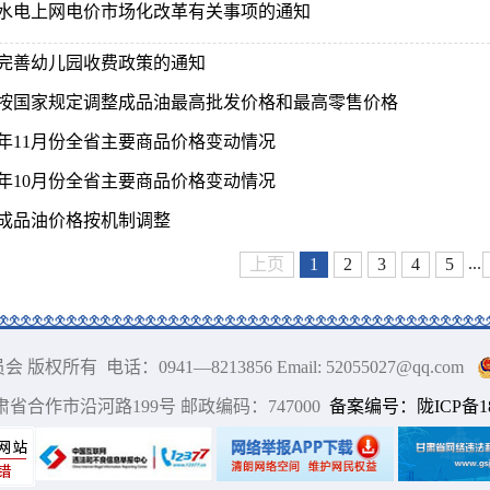
水电上网电价市场化改革有关事项的通知
完善幼儿园收费政策的通知
按国家规定调整成品油最高批发价格和最高零售价格
25年11月份全省主要商品价格变动情况
25年10月份全省主要商品价格变动情况
成品油价格按机制调整
...
上页
1
2
3
4
5
 电话：0941—8213856 Email: 52055027@qq.com
甘肃省合作市沿河路199号 邮政编码：747000
备案编号：陇ICP备180