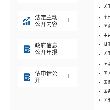
关
法定主动
中
公开内容
国
中
甘
政府信息
公开年报
关
国
依申请公
国
开
国
国
关