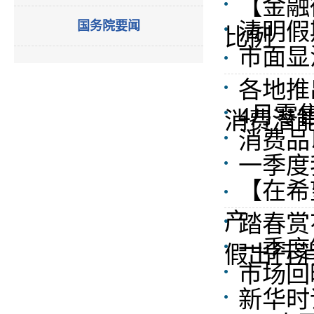
【金融
清明假
国务院要闻
比例
市面显
各地推
4月零
消费潜
消费品
一季度
【在希
产
踏春赏
一季度
假出行
市场回
新华时