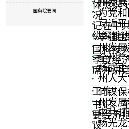
州发展
体意识 
为党和
国务院要闻
况
习近平
记在中共
纵深推进
李强主
州发展
国科技大
全州产
季度经济
杨武主
席并讲话
州人大
工作
何谋保
州发展
书记、
中共甘
要经济指
杨光龙
议